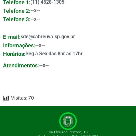
Telefone 1:
(11) 4528-1305
Telefone 2:
--x--
Telefone 3:
--x--
E-mail:
sde@cabreuva.sp.gov.br
Informações:
--x--
Horários:
Seg à Sex das 8hr às 17hr
Atendimentos:
--x--
Visitas:
70
Rua Floriano Peixoto, 158