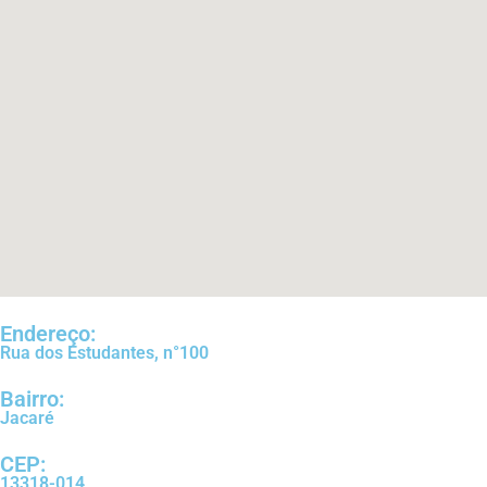
Endereço:
Rua dos Estudantes, n°100
Bairro:
Jacaré
CEP:
13318-014