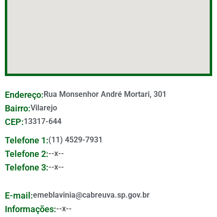
Endereço:
Rua Monsenhor André Mortari, 301
Bairro:
Vilarejo
CEP:
13317-644
Telefone 1:
(11) 4529-7931
Telefone 2:
--x--
Telefone 3:
--x--
E-mail:
emeblavinia@cabreuva.sp.gov.br
Informações:
--x--